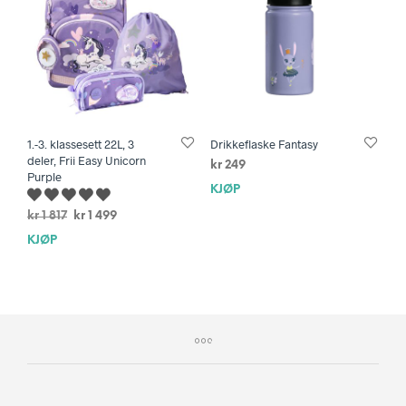
1.-3. klassesett 22L, 3
Drikkeflaske Fantasy
deler, Frii Easy Unicorn
kr
249
Purple
KJØP
Opprinnelig
Nåværende
kr
1 817
kr
1 499
pris
pris
KJØP
var:
er:
kr 1
kr 1
817.
499.