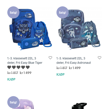
Salg!
Salg!
1.-3. klassesett 22L, 3
1.-3. klassesett 22L, 3
deler, Frii Easy Blue Tiger
deler, Frii Easy Astronaut
Opprinnelig
Nåværende
kr
1 817
kr
1 499
pris
pris
Opprinnelig
Nåværende
kr
1 817
kr
1 499
KJØP
var:
er:
pris
pris
KJØP
kr 1
kr 1
var:
er:
817.
499.
kr 1
kr 1
817.
499.
Salg!