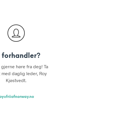
N
P
R
O
D
U
K
T
E
R
i forhandler?
I
H
i gjerne høre fra deg! Ta
A
t med daglig leder, Roy
N
D
Kjøstvedt.
L
E
K
oy@friiofnorway.no
U
R
V
E
N
.