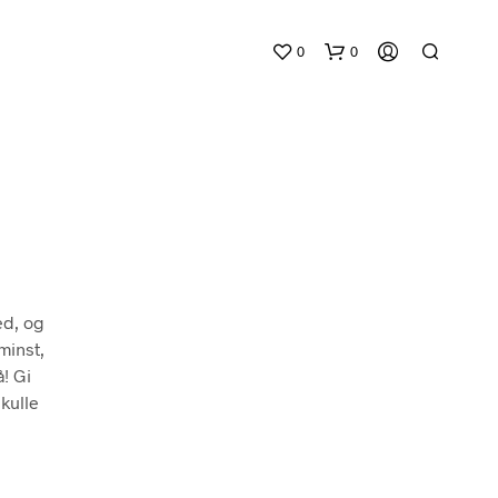
0
0
D
ed, og
U
minst,
H
å! Gi
A
kulle
R
I
N
G
E