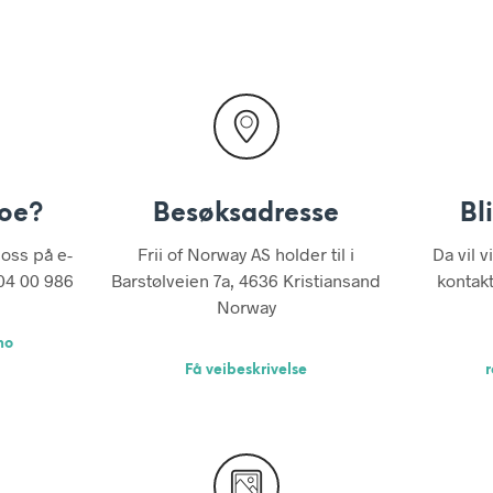
noe?
Besøksadresse
Bl
 oss på e-
Frii of Norway AS holder til i
Da vil v
404 00 986
Barstølveien 7a, 4636 Kristiansand
kontak
Norway
no
Få veibeskrivelse
r