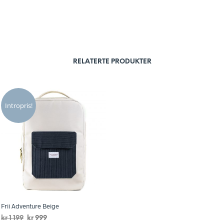
RELATERTE PRODUKTER
Intropris!
Frii Adventure Beige
Opprinnelig
Nåværende
kr
1 199
kr
999