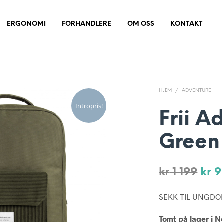
ERGONOMI
FORHANDLERE
OM OSS
KONTAKT
HJEM
/
ADVENTURE
Intropris!
Frii A
Green
Opp
kr
1 199
kr
9
pris
SEKK TIL UNGDOM
var:
Tomt på lager i N
kr 1