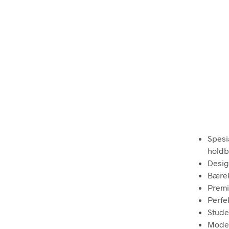
Spesi
holdb
Desig
Bærek
Premi
Perfek
Stude
Model