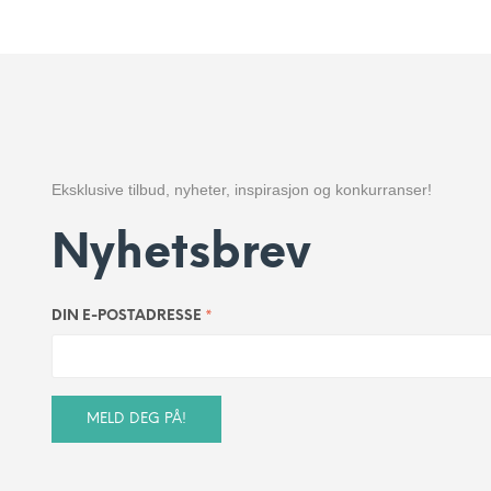
pris
pris
KJØP
var:
er:
kr 1
kr 999.
199.
Eksklusive tilbud, nyheter, inspirasjon og konkurranser!
Nyhetsbrev
*
DIN E-POSTADRESSE