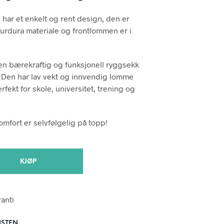
N
P
har et enkelt og rent design, den er
R
Courdura materiale og frontlommen er i
O
D
U
K
 en bærekraftig og funksjonell ryggsekk
T
 Den har lav vekt og innvendig lomme
E
rfekt for skole, universitet, trening og
R
I
H
A
omfort er selvfølgelig på topp!
N
D
L
E
KJØP
K
U
R
V
ranti
E
N
.
ISTEN