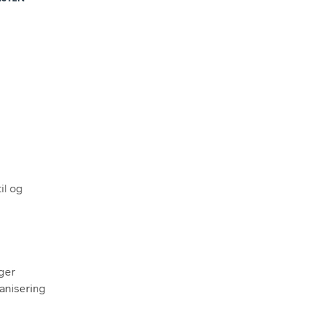
il og
nger
ganisering