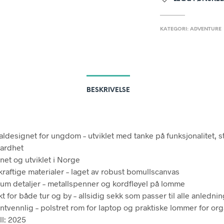
KATEGORI:
ADVENTURE
BESKRIVELSE
aldesignet for ungdom – utviklet med tanke på funksjonalitet, st
ardhet
net og utviklet i Norge
raftige materialer – laget av robust bomullscanvas
um detaljer – metallspenner og kordfløyel på lomme
t for både tur og by – allsidig sekk som passer til alle anledni
ntvennlig – polstret rom for laptop og praktiske lommer for or
l: 2025