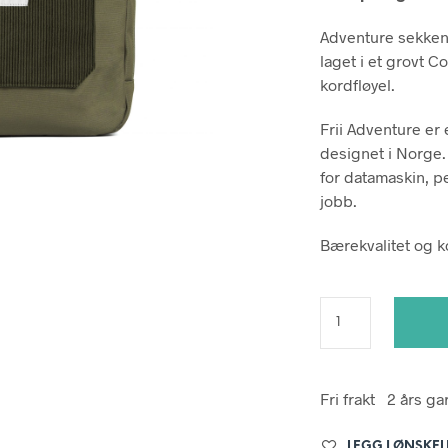
199.
Adventure sekken 
laget i et grovt 
kordfløyel.
Frii Adventure er
designet i Norge.
for datamaskin, pe
jobb.
Bærekvalitet og k
Fri frakt
2 års ga
LEGG I ØNSKEL